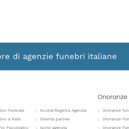
ore di agenzie funebri italiane
Onoranze 
tivo Funerale
Accedi/Registra Agenzia
Onoranze funeb
tivo a Rate
Diventa partner
Onoranze Fun
to Psicologico
Iscrivi agenzia
Onoranze Fun