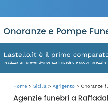
Onoranze e Pompe Funeb
Lastello.it è il primo comparat
realizza un preventivo senza impegno e scopri prezzi e s
Home
>
Sicilia
>
Agrigento
> Onoranze f
Agenzie funebri a Raffadali: