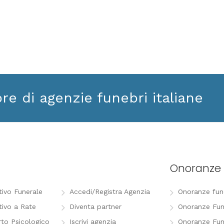
ore di agenzie funebri italiane
Onoranze 
tivo Funerale
Accedi/Registra Agenzia
Onoranze funeb
tivo a Rate
Diventa partner
Onoranze Fun
to Psicologico
Iscrivi agenzia
Onoranze Fun