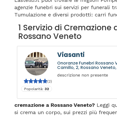
Lastello.it puoi trovare le migliori Pomp
agenzie funebri sui servizi per funerali 
Tumulazione e diversi prodotti: carri fune
1 Servizio di Cremazione 
Rossano Veneto
Viasanti
Onoranze Funebri Rossano V
Camillo, 2, Rossano Veneto, V
descrizione non presente
(2)
Popolarità:
32
cremazione a Rossano Veneto?
Leggi qu
si crema un corpo, sui prezzi più freque