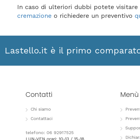
In caso di ulteriori dubbi potete visitar
cremazione
o richiedere un preventivo
q
Lastello.it è il primo comparat
Contatti
Menù
Chi siamo
Preven
Contattaci
Preven
Suppor
telefono: 06 92917525
Dichia
LUN-VEN orari: 10-13 / 15-18