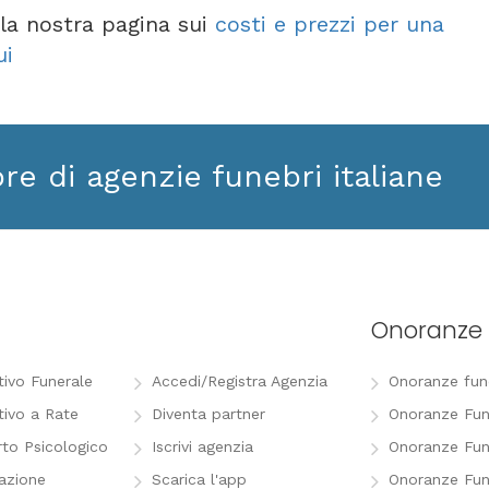
e la nostra pagina sui
costi e prezzi per una
ui
ore di agenzie funebri italiane
Onoranze 
tivo Funerale
Accedi/Registra Agenzia
Onoranze funeb
tivo a Rate
Diventa partner
Onoranze Fun
to Psicologico
Iscrivi agenzia
Onoranze Fun
razione
Scarica l'app
Onoranze Fun