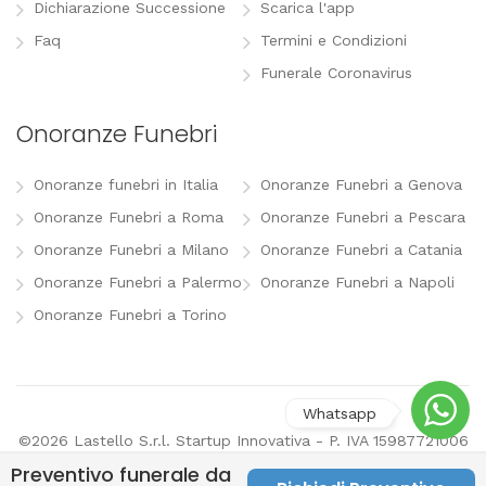
Dichiarazione Successione
Scarica l'app
Faq
Termini e Condizioni
Funerale Coronavirus
Onoranze Funebri
Onoranze funebri in Italia
Onoranze Funebri a Genova
Onoranze Funebri a Roma
Onoranze Funebri a Pescara
Onoranze Funebri a Milano
Onoranze Funebri a Catania
Onoranze Funebri a Palermo
Onoranze Funebri a Napoli
Onoranze Funebri a Torino
©2026 Lastello S.r.l. Startup Innovativa - P. IVA 15987721006
-
info@lastello.it
-
Termini e Condizioni
-
Modifica
Preventivo funerale da
preferenze pubblicitarie