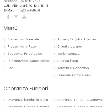
telefono: 06 92917525
LUN-VEN orari: 10-13 / 15-18
E-Mail:
info@lastello.it
Menù
Preventivo Funerale
Accedi/Registra Agenzia
Preventivo a Rate
Diventa partner
Supporto Psicologico
Iscrivi agenzia
Dichiarazione Successione
Scarica l'app
Faq
Termini e Condizioni
Funerale Coronavirus
Onoranze Funebri
Onoranze funebri in Italia
Onoranze Funebri a Genova
Onoranze Funebri a Roma
Onoranze Funebri a Pescara