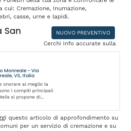
e Funebri della tua zona e confrontare le
tra cui: Cremazione, Inumazione,
bri, casse, urne e lapidi.
a San
NUOVO PREVENTIVO
Cerchi info accurate sulla
o Monreale - Via
ale, VS, Italia
 e onorare al meglio la
ono i compiti principali
elis si propone di...
ggi questo articolo di approfondimento su
comuni per un servizio di cremazione e su