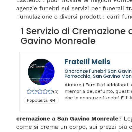
Lastello.it puoi trovare le migliori Pomp
agenzie funebri sui servizi per funerali 
Tumulazione e diversi prodotti: carri fune
1 Servizio di Cremazione 
Gavino Monreale
Fratelli Melis
Onoranze Funebri San Gavin
Parrocchia, San Gavino Monre
Aiutare i Familiari addolorati
memoria del defunto, questi s
(0)
che le onoranze funebri F.lli M
Popolarità:
64
cremazione a San Gavino Monreale
? Le
come si crema un corpo, sui prezzi più 