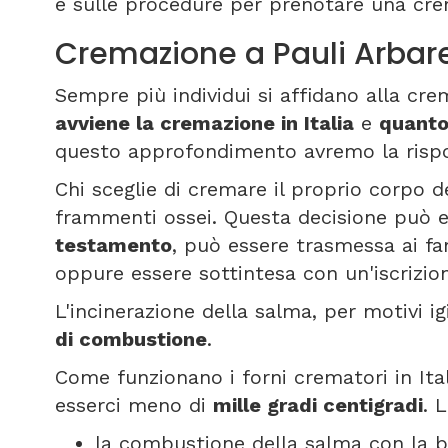
e sulle procedure per prenotare una cre
Cremazione a Pauli Arbar
Sempre più individui si affidano alla cr
avviene la cremazione in Italia
e
quanto
questo approfondimento avremo la rispos
Chi sceglie di cremare il proprio corpo de
frammenti ossei. Questa decisione può e
testamento
, può essere trasmessa ai f
oppure essere sottintesa con un'iscrizio
L'incinerazione della salma, per motivi i
di combustione
.
Come funzionano i forni crematori in It
esserci meno di
mille gradi centigradi
. 
la combustione della salma con la b