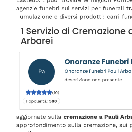
Lastello.it puoi trovare le migliori Pomp
agenzie funebri sui servizi per funerali 
Tumulazione e diversi prodotti: carri fune
1 Servizio di Cremazione 
Arbarei
Onoranze Funebri 
Pa
Onoranze Funebri Pauli Arba
descrizione non presente
(10)
Popolarità:
500
aggiornate sulla
cremazione a Pauli Arb
approfondimento sulla cremazione, sui p