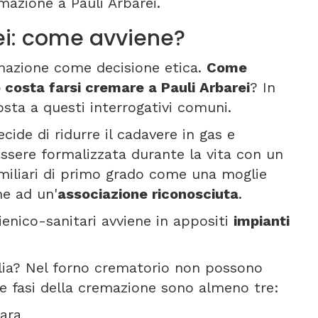
mazione a Pauli Arbarei.
ei: come avviene?
emazione come decisione etica.
Come
 costa farsi cremare a Pauli Arbarei
? In
ta a questi interrogativi comuni.
cide di ridurre il cadavere in gas e
ssere formalizzata durante la vita con un
amiliari di primo grado come una moglie
ne ad un'
associazione riconosciuta
.
gienico-sanitari avviene in appositi
impianti
alia? Nel forno crematorio non possono
Le fasi della cremazione sono almeno tre:
ara