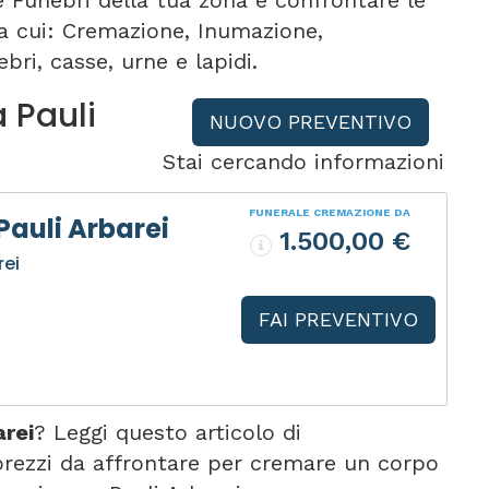
e Funebri della tua zona e confrontare le
tra cui: Cremazione, Inumazione,
bri, casse, urne e lapidi.
a Pauli
NUOVO PREVENTIVO
Stai cercando informazioni
FUNERALE CREMAZIONE DA
Pauli Arbarei
1.500,00 €
rei
FAI PREVENTIVO
arei
? Leggi questo articolo di
rezzi da affrontare per cremare un corpo