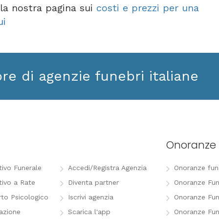
e la nostra pagina sui
costi e prezzi per una
ui
ore di agenzie funebri italiane
Onoranze 
tivo Funerale
Accedi/Registra Agenzia
Onoranze funeb
tivo a Rate
Diventa partner
Onoranze Fun
to Psicologico
Iscrivi agenzia
Onoranze Fun
razione
Scarica l'app
Onoranze Fun