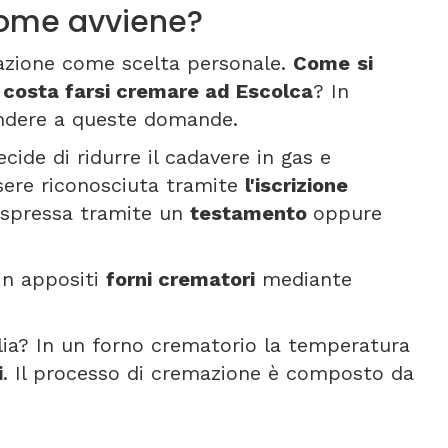
come avviene?
azione come scelta personale.
Come
si
 costa farsi cremare ad Escolca
? In
ondere a queste domande.
cide di ridurre il cadavere in gas e
sere riconosciuta tramite
l'iscrizione
, espressa tramite un
testamento
oppure
 in appositi
forni crematori
mediante
lia? In un forno crematorio la temperatura
i
. Il processo di cremazione è composto da