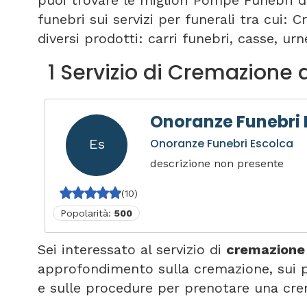
puoi trovare le migliori Pompe Funebri d
funebri sui servizi per funerali tra cui:
diversi prodotti: carri funebri, casse, urne
1 Servizio di Cremazione 
Onoranze Funebri 
Es
Onoranze Funebri Escolca
descrizione non presente
(10)
Popolarità:
500
Sei interessato al servizio di
cremazione
approfondimento sulla cremazione, sui p
e sulle procedure per prenotare una cre