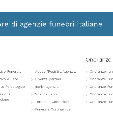
ore di agenzie funebri italiane
Onoranze 
tivo Funerale
Accedi/Registra Agenzia
Onoranze funeb
tivo a Rate
Diventa partner
Onoranze Fun
to Psicologico
Iscrivi agenzia
Onoranze Fun
razione
Scarica l'app
Onoranze Fun
sione
Termini e Condizioni
Onoranze Fun
Funerale Coronavirus