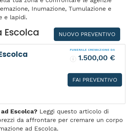
ella tua zona e confrontare le agenzie
 Cremazione, Inumazione, Tumulazione e
 e lapidi.
a Escolca
NUOVO PREVENTIVO
FUNERALE CREMAZIONE DA
Escolca
1.500,00 €
FAI PREVENTIVO
 ad Escolca?
Leggi questo articolo di
rezzi da affrontare per cremare un corpo
mazione ad Escolca.