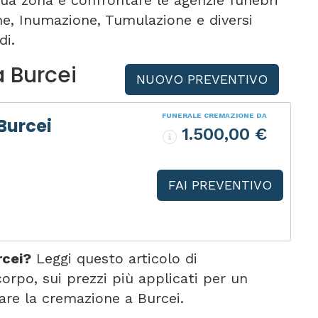
tua zona e confrontare le agenzie funebri
one, Inumazione, Tumulazione e diversi
di.
a Burcei
NUOVO PREVENTIVO
FUNERALE CREMAZIONE DA
Burcei
1.500,00 €
FAI PREVENTIVO
rcei?
Leggi questo articolo di
po, sui prezzi più applicati per un
are la cremazione a Burcei.