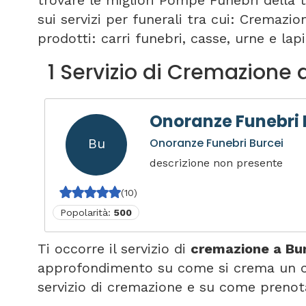
trovare le migliori Pompe Funebri della 
sui servizi per funerali tra cui: Cremazi
prodotti: carri funebri, casse, urne e lapi
1 Servizio di Cremazione 
Onoranze Funebri 
Bu
Onoranze Funebri Burcei
descrizione non presente
(10)
Popolarità:
500
Ti occorre il servizio di
cremazione a Bu
approfondimento su come si crema un cor
servizio di cremazione e su come prenot