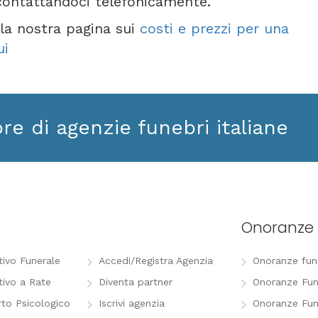
contattandoci telefonicamente.
e la nostra pagina sui
costi e prezzi per una
ui
ore di agenzie funebri italiane
Onoranze 
tivo Funerale
Accedi/Registra Agenzia
Onoranze funeb
tivo a Rate
Diventa partner
Onoranze Fun
to Psicologico
Iscrivi agenzia
Onoranze Fun