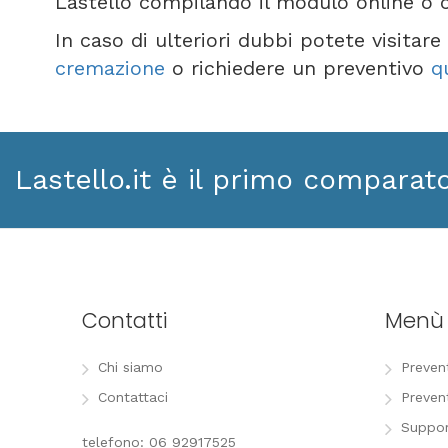
Lastello compilando il modulo online o 
In caso di ulteriori dubbi potete visitar
cremazione
o richiedere un preventivo
q
Lastello.it è il primo comparat
Contatti
Menù
Chi siamo
Preven
Contattaci
Preven
Suppor
telefono: 06 92917525