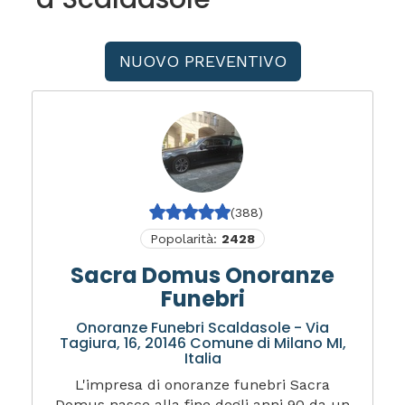
NUOVO PREVENTIVO
(388)
Popolarità:
2428
Sacra Domus Onoranze
Funebri
Onoranze Funebri Scaldasole - Via
Tagiura, 16, 20146 Comune di Milano MI,
Italia
L'impresa di onoranze funebri Sacra
Domus nasce alla fine degli anni 90 da un