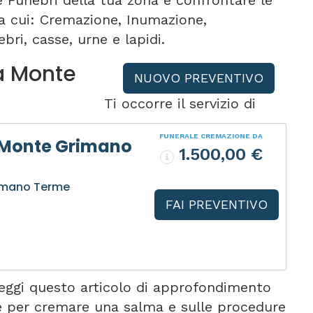
e Funebri della tua zona e confrontare le
tra cui: Cremazione, Inumazione,
bri, casse, urne e lapidi.
 a Monte
NUOVO PREVENTIVO
Ti occorre il servizio di
FUNERALE CREMAZIONE DA
 Monte Grimano
1.500,00 €
imano Terme
FAI PREVENTIVO
ggi questo articolo di approfondimento
re per cremare una salma e sulle procedure