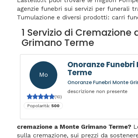
Lastello.it puoi trovare le migliori Pomp
agenzie funebri sui servizi per funerali 
Tumulazione e diversi prodotti: carri fune
1 Servizio di Cremazione
Grimano Terme
Onoranze Funebri
Terme
Mo
Onoranze Funebri Monte Gr
descrizione non presente
(10)
Popolarità:
500
cremazione a Monte Grimano Terme?
Le
sulla cremazione, sui prezzi da sostene