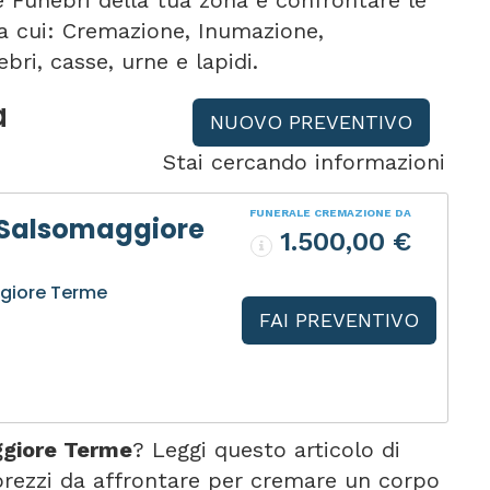
e Funebri della tua zona e confrontare le
tra cui: Cremazione, Inumazione,
bri, casse, urne e lapidi.
a
NUOVO PREVENTIVO
Stai cercando informazioni
FUNERALE CREMAZIONE DA
 Salsomaggiore
1.500,00 €
giore Terme
FAI PREVENTIVO
giore Terme
? Leggi questo articolo di
rezzi da affrontare per cremare un corpo