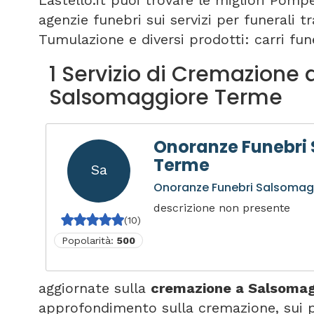
Lastello.it puoi trovare le migliori Pomp
agenzie funebri sui servizi per funerali 
Tumulazione e diversi prodotti: carri fune
1 Servizio di Cremazione 
Salsomaggiore Terme
Onoranze Funebri
Terme
Sa
Onoranze Funebri Salsomag
descrizione non presente
(10)
Popolarità:
500
aggiornate sulla
cremazione a Salsomag
approfondimento sulla cremazione, sui p