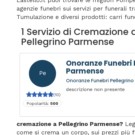
Lastello.it puoi trovare le migliori Pomp
agenzie funebri sui servizi per funerali 
Tumulazione e diversi prodotti: carri fune
1 Servizio di Cremazione 
Pellegrino Parmense
Onoranze Funebri 
Parmense
Pe
Onoranze Funebri Pellegrin
descrizione non presente
(10)
Popolarità:
500
cremazione a Pellegrino Parmense?
Leg
come si crema un corpo, sui prezzi più f