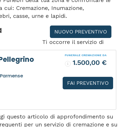
e Funebri della tua zona e confrontare le
tra cui: Cremazione, Inumazione,
bri, casse, urne e lapidi.
a
NUOVO PREVENTIVO
Ti occorre il servizio di
FUNERALE CREMAZIONE DA
Pellegrino
1.500,00 €
o Parmense
FAI PREVENTIVO
gi questo articolo di approfondimento su
requenti per un servizio di cremazione e su