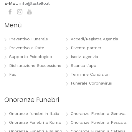
E-Mail:
info@lastello.it
Menù
Preventivo Funerale
Accedi/Registra Agenzia
Preventivo a Rate
Diventa partner
Supporto Psicologico
Iscrivi agenzia
Dichiarazione Successione
Scarica l'app
Faq
Termini e Condizioni
Funerale Coronavirus
Onoranze Funebri
Onoranze funebri in Italia
Onoranze Funebri a Genova
Onoranze Funebri a Roma
Onoranze Funebri a Pescara
Onoranze Funebri a Milano
Onoranze Funebri a Catania