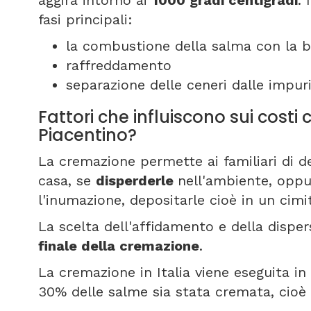
aggira intorno ai
1000 gradi centigradi
.
fasi principali:
la combustione della salma con la b
raffreddamento
separazione delle ceneri dalle impuri
Fattori che influiscono sui cost
Piacentino?
La cremazione permette ai familiari di d
casa, se
disperderle
nell'ambiente, oppu
l'inumazione, depositarle cioè in un cim
La scelta dell'affidamento e della disper
finale della cremazione
.
La cremazione in Italia viene eseguita in 8
30% delle salme sia stata cremata, cioè