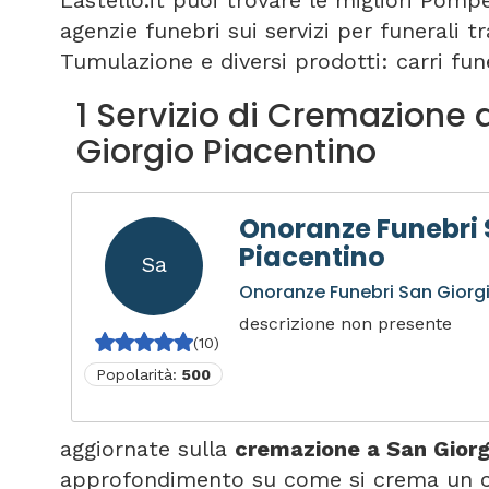
Lastello.it puoi trovare le migliori Pomp
agenzie funebri sui servizi per funerali 
Tumulazione e diversi prodotti: carri fune
1 Servizio di Cremazione 
Giorgio Piacentino
Onoranze Funebri 
Piacentino
Sa
Onoranze Funebri San Giorg
descrizione non presente
(10)
Popolarità:
500
aggiornate sulla
cremazione a San Giorg
approfondimento su come si crema un cor