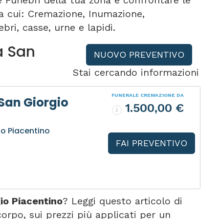
e Funebri della tua zona e confrontare le
tra cui: Cremazione, Inumazione,
bri, casse, urne e lapidi.
a San
NUOVO PREVENTIVO
Stai cercando informazioni
FUNERALE CREMAZIONE DA
San Giorgio
1.500,00 €
io Piacentino
FAI PREVENTIVO
io Piacentino
? Leggi questo articolo di
po, sui prezzi più applicati per un