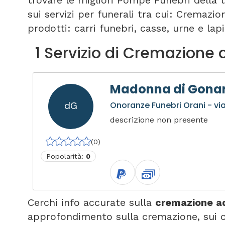
trovare le migliori Pompe Funebri della 
sui servizi per funerali tra cui: Cremazi
prodotti: carri funebri, casse, urne e lapi
1 Servizio di Cremazione 
Madonna di Gona
dG
Onoranze Funebri Orani - v
descrizione non presente
(0)
Popolarità:
0
Cerchi info accurate sulla
cremazione a
approfondimento sulla cremazione, sui c