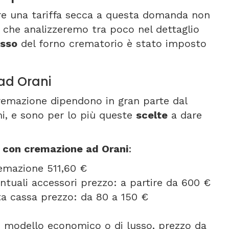
re una tariffa secca a questa domanda non
li che analizzeremo tra poco nel dettaglio
isso
del forno crematorio è stato imposto
ad Orani
cremazione dipendono in gran parte dal
imi, e sono per lo più queste
scelte
a dare
e con cremazione ad Orani
:
remazione 511,60 €
entuali accessori prezzo: a partire da 600 €
orta cassa prezzo: da 80 a 150 €
se modello economico o di lusso, prezzo da