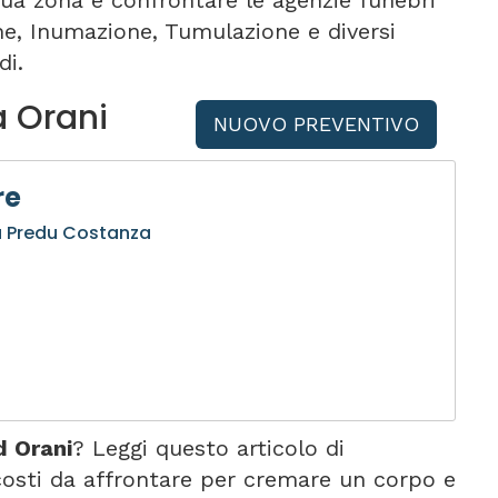
tua zona e confrontare le agenzie funebri
one, Inumazione, Tumulazione e diversi
di.
a Orani
NUOVO PREVENTIVO
re
ia Predu Costanza
d Orani
? Leggi questo articolo di
osti da affrontare per cremare un corpo e