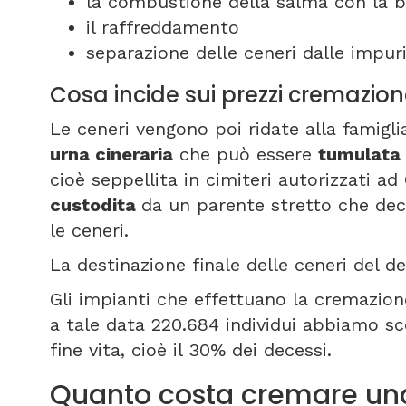
la combustione della salma con la b
il raffreddamento
separazione delle ceneri dalle impuri
Cosa incide sui prezzi cremazio
Le ceneri vengono poi ridate alla famigli
urna cineraria
che può essere
tumulata
cioè seppellita in cimiteri autorizzati ad 
custodita
da un parente stretto che dec
le ceneri.
La destinazione finale delle ceneri del de
Gli impianti che effettuano la cremazione 
a tale data 220.684 individui abbiamo s
fine vita, cioè il 30% dei decessi.
Quanto costa cremare un