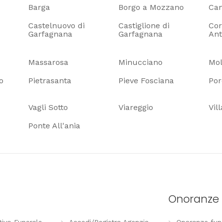
Barga
Borgo a Mozzano
Ca
Castelnuovo di
Castiglione di
Cor
Garfagnana
Garfagnana
Ant
Massarosa
Minucciano
Mo
o
Pietrasanta
Pieve Fosciana
Por
Vagli Sotto
Viareggio
Vil
Ponte All'ania
Onoranze 