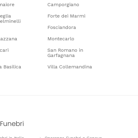
maiore
Camporgiano
eglia
Forte dei Marmi
elminelli
Fosciandora
lazzana
Montecarlo
cari
San Romano in
Garfagnana
la Basilica
Villa Collemandina
Funebri