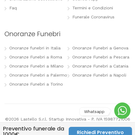
Faq
Termini e Condizioni
Funerale Coronavirus
Onoranze Funebri
Onoranze funebri in Italia
Onoranze Funebri a Genova
Onoranze Funebri a Roma
Onoranze Funebri a Pescara
Onoranze Funebri a Milano
Onoranze Funebri a Catania
Onoranze Funebri a Palermo
Onoranze Funebri a Napoli
Onoranze Funebri a Torino
©2026 Lastello S.r.l. Startup Innovativa - P. IVA 15987721006
-
info@lastello.it
-
Termini e Condizioni
-
Modifica
Preventivo funerale da
preferenze pubblicitarie
Richiedi Preventivo
1000€