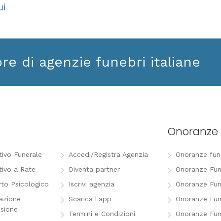
ui
ore di agenzie funebri italiane
Onoranze 
tivo Funerale
Accedi/Registra Agenzia
Onoranze funeb
tivo a Rate
Diventa partner
Onoranze Fun
to Psicologico
Iscrivi agenzia
Onoranze Fun
razione
Scarica l'app
Onoranze Fun
sione
Termini e Condizioni
Onoranze Fun