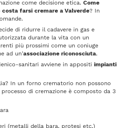
emazione come decisione etica.
Come
 costa farsi cremare a Valverde
? In
domande.
cide di ridurre il cadavere in gas e
torizzata durante la vita con un
arenti più prossimi come un coniuge
ne ad un'
associazione riconosciuta
.
gienico-sanitari avviene in appositi
impianti
alia? In un forno crematorio non possono
Il processo di cremazione è composto da 3
ara
ri (metalli della bara, protesi etc.)