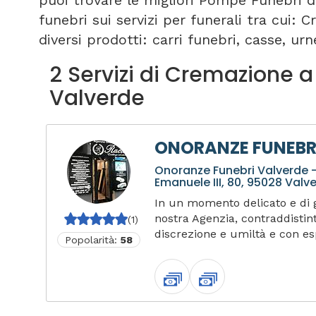
puoi trovare le migliori Pompe Funebri d
funebri sui servizi per funerali tra cui:
diversi prodotti: carri funebri, casse, urne
2 Servizi di Cremazione a
Valverde
ONORANZE FUNEBRI
Onoranze Funebri Valverde -
Emanuele III, 80, 95028 Valve
In un momento delicato e di 
nostra Agenzia, contraddistint
(1)
discrezione e umiltà e con esp
Popolarità:
58