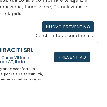
ella tua zona e confrontare le agenzie
 Cremazione, Inumazione, Tumulazione e
 e lapidi.
NUOVO PREVENTIVO
Cerchi info accurate sulla
 RACITI SRL
PREVENTIVO
 Corso Vittorio
rde CT, Italia
grande sconforto la
a per la sua sensibilità,
erienza nel settore, si...