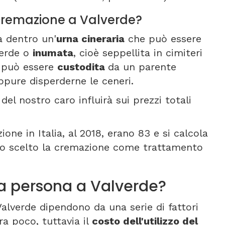
i cremazione a Valverde?
a dentro un'
urna cineraria
che può essere
verde o
inumata
, cioè seppellita in cimiteri
na può essere
custodita
da un parente
ppure disperderne le ceneri.
del nostro caro influirà sui prezzi totali
one in Italia, al 2018, erano 83 e si calcola
amo scelto la cremazione come trattamento
a persona a Valverde?
Valverde dipendono da una serie di fattori
ra poco, tuttavia il
costo dell'utilizzo del