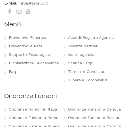
E-Mail:
info@lastello.it
Menù
Preventivo Funerale
Accedi/Registra Agenzia
Preventivo a Rate
Diventa partner
Supporto Psicologico
Iscrivi agenzia
Dichiarazione Successione
Scarica l'app
Faq
Termini e Condizioni
Funerale Coronavirus
Onoranze Funebri
Onoranze funebri in Italia
Onoranze Funebri a Genova
Onoranze Funebri a Roma
Onoranze Funebri a Pescara
Onoranze Funebri a Milano
Onoranze Funebri a Catania