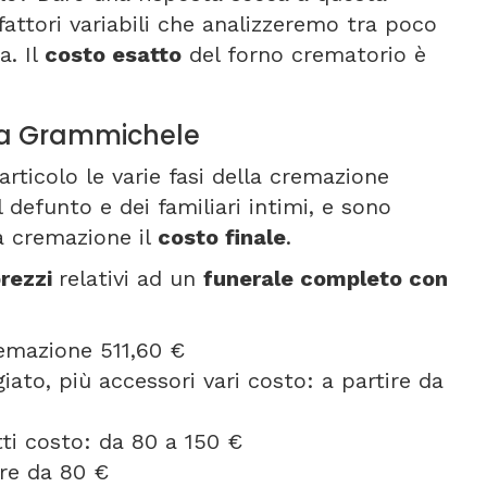
attori variabili che analizzeremo tra poco
a. Il
costo esatto
del forno crematorio è
o a Grammichele
articolo le varie fasi della cremazione
 defunto e dei familiari intimi, e sono
a cremazione il
costo finale
.
rezzi
relativi ad un
funerale completo con
remazione 511,60 €
ato, più accessori vari costo: a partire da
etti costo: da 80 a 150 €
ire da 80 €