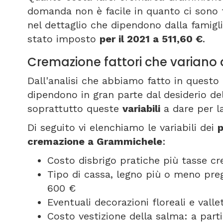
domanda non è facile in quanto ci sono f
nel dettaglio che dipendono dalla famigli
stato imposto
per il 2021 a 511,60 €
.
Cremazione fattori che varian
Dall'analisi che abbiamo fatto in questo 
dipendono in gran parte dal desiderio del
soprattutto queste
variabili
a dare per l
Di seguito vi elenchiamo le variabili dei
p
cremazione a Grammichele
:
Costo disbrigo pratiche più tasse c
Tipo di cassa, legno più o meno pregi
600 €
Eventuali decorazioni floreali e vall
Costo vestizione della salma: a part