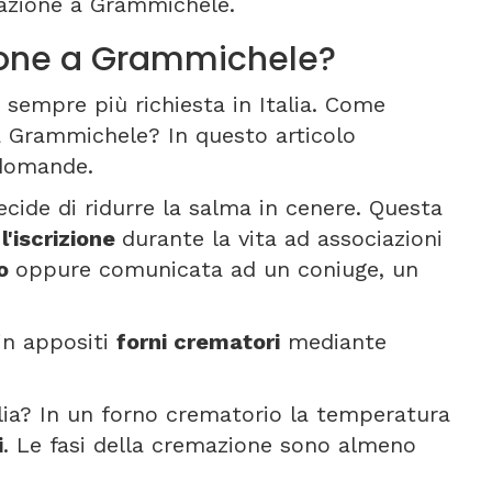
azione a Grammichele.
one a Grammichele?
sempre più richiesta in Italia. Come
a Grammichele? In questo articolo
 domande.
ecide di ridurre la salma in cenere. Questa
e
l'iscrizione
durante la vita ad associazioni
to
oppure comunicata ad un coniuge, un
 in appositi
forni crematori
mediante
lia? In un forno crematorio la temperatura
i
. Le fasi della cremazione sono almeno