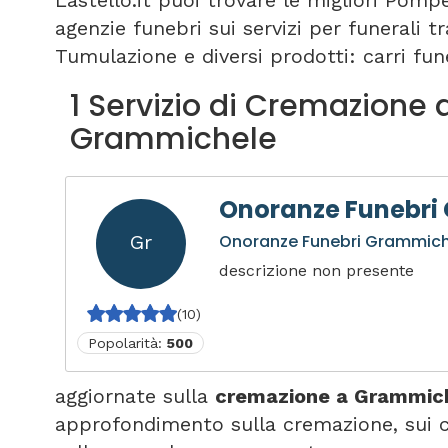
Lastello.it puoi trovare le migliori Pomp
agenzie funebri sui servizi per funerali 
Tumulazione e diversi prodotti: carri fune
1 Servizio di Cremazione 
Grammichele
Onoranze Funebri
Gr
Onoranze Funebri Grammic
descrizione non presente
(10)
Popolarità:
500
aggiornate sulla
cremazione a Grammic
approfondimento sulla cremazione, sui 