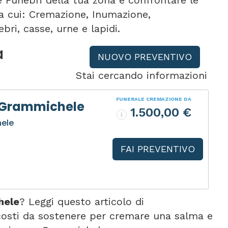
e Funebri della tua zona e confrontare le
tra cui: Cremazione, Inumazione,
bri, casse, urne e lapidi.
a
NUOVO PREVENTIVO
Stai cercando informazioni
FUNERALE CREMAZIONE DA
 Grammichele
1.500,00 €
hele
FAI PREVENTIVO
hele
? Leggi questo articolo di
costi da sostenere per cremare una salma e