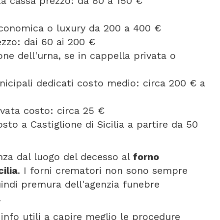
orta cassa prezzo: da 80 a 150 €
 economica o luxury da 200 a 400 €
ezzo: dai 60 ai 200 €
one dell'urna, se in cappella privata o
icipali dedicati costo medio: circa 200 € a
vata costo: circa 25 €
to a Castiglione di Sicilia a partire da 50
anza dal luogo del decesso al
forno
ilia
. I forni crematori non sono sempre
uindi premura dell'agenzia funebre
.
info utili a capire meglio le procedure