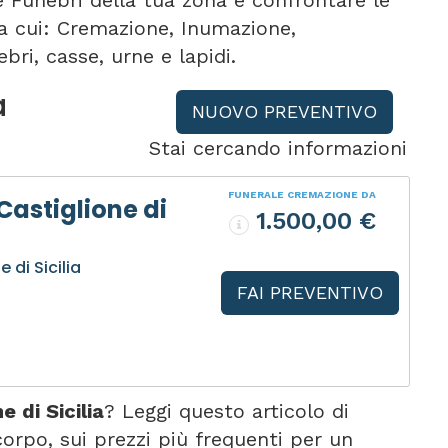
e Funebri della tua zona e confrontare le
tra cui: Cremazione, Inumazione,
bri, casse, urne e lapidi.
a
NUOVO PREVENTIVO
Stai cercando informazioni
FUNERALE CREMAZIONE DA
Castiglione di
1.500,00 €
 di Sicilia
FAI PREVENTIVO
 di Sicilia
? Leggi questo articolo di
rpo, sui prezzi più frequenti per un