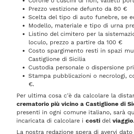
Corone o cuscini di fiori, valletti p
Prezzo vestizione defunto da 80 €
Scelta del tipo di auto funebre, se
Modello, materiale e tipo di urna pr
Listino del cimitero per la sistemazi
loculo, prezzo a partire da 100 €
Costo spargimento resti in spazi mun
Castiglione di Sicilia
Custodia personale o dispersione pri
Stampa pubblicazioni o necrologi, cos
€.
Per ultima cosa c'è da calcolare la dist
crematorio più vicino a Castiglione di Sic
presenti in ogni comune italiano, sarà q
incaricata di calcolare i
costi
del
viaggio
La nostra redazione spera di avervi dato 