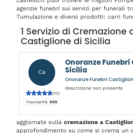
Lastello.it puoi trovare le migliori Pomp
agenzie funebri sui servizi per funerali 
Tumulazione e diversi prodotti: carri fune
1 Servizio di Cremazione 
Castiglione di Sicilia
Onoranze Funebri 
Sicilia
Ca
Onoranze Funebri Castiglione
descrizione non presente
(10)
Popolarità:
500
aggiornate sulla
cremazione a Castiglione
approfondimento su come si crema un co