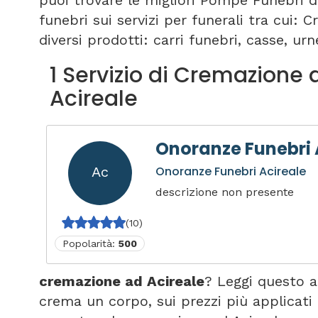
puoi trovare le migliori Pompe Funebri d
funebri sui servizi per funerali tra cui:
diversi prodotti: carri funebri, casse, urne
1 Servizio di Cremazione 
Acireale
Onoranze Funebri 
Ac
Onoranze Funebri Acireale
descrizione non presente
(10)
Popolarità:
500
cremazione ad Acireale
? Leggi questo 
crema un corpo, sui prezzi più applicati