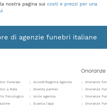
e la nostra pagina sui
costi e prezzi per una
ui
ore di agenzie funebri italiane
Onoranze 
tivo Funerale
Accedi/Registra Agenzia
Onoranze funeb
tivo a Rate
Diventa partner
Onoranze Fun
to Psicologico
Iscrivi agenzia
Onoranze Fun
razione
Scarica l'app
Onoranze Fun