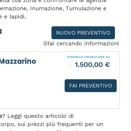
ella tua zona e confrontare le agenzie
 Cremazione, Inumazione, Tumulazione e
 e lapidi.
a
NUOVO PREVENTIVO
Stai cercando informazioni
FUNERALE CREMAZIONE DA
 Mazzarino
1.500,00 €
o
FAI PREVENTIVO
o
? Leggi questo articolo di
rpo, sui prezzi più frequenti per un