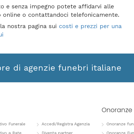
to e senza impegno potete affidarvi alle
o online o contattandoci telefonicamente.
e la nostra pagina sui
costi e prezzi per una
ui
ore di agenzie funebri italiane
Onoranze 
tivo Funerale
Accedi/Registra Agenzia
Onoranze funeb
tivo a Rate
Diventa partner
Onoranze Fun