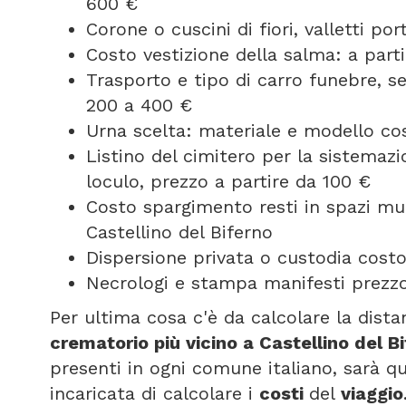
600 €
Corone o cuscini di fiori, valletti p
Costo vestizione della salma: a part
Trasporto e tipo di carro funebre, 
200 a 400 €
Urna scelta: materiale e modello cos
Listino del cimitero per la sistemazi
loculo, prezzo a partire da 100 €
Costo spargimento resti in spazi mun
Castellino del Biferno
Dispersione privata o custodia costo
Necrologi e stampa manifesti prezzo 
Per ultima cosa c'è da calcolare la dist
crematorio più vicino a Castellino del B
presenti in ogni comune italiano, sarà q
incaricata di calcolare i
costi
del
viaggio