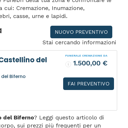
e Funebri della tua zona e confrontare le
tra cui: Cremazione, Inumazione,
bri, casse, urne e lapidi.
a
NUOVO PREVENTIVO
Stai cercando informazioni
FUNERALE CREMAZIONE DA
Castellino del
1.500,00 €
 del Biferno
FAI PREVENTIVO
 del Biferno
? Leggi questo articolo di
rpo, sui prezzi più frequenti per un