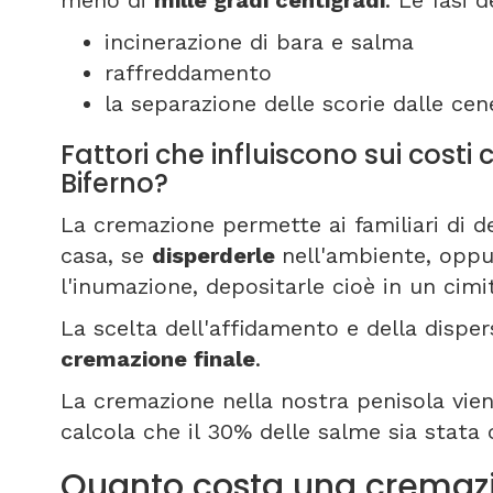
meno di
mille gradi centigradi
. Le fasi 
incinerazione di bara e salma
raffreddamento
la separazione delle scorie dalle cene
Fattori che influiscono sui costi
Biferno?
La cremazione permette ai familiari di d
casa, se
disperderle
nell'ambiente, oppu
l'inumazione, depositarle cioè in un cimi
La scelta dell'affidamento e della disper
cremazione finale
.
La cremazione nella nostra penisola viene
calcola che il 30% delle salme sia stata
Quanto costa una cremazi