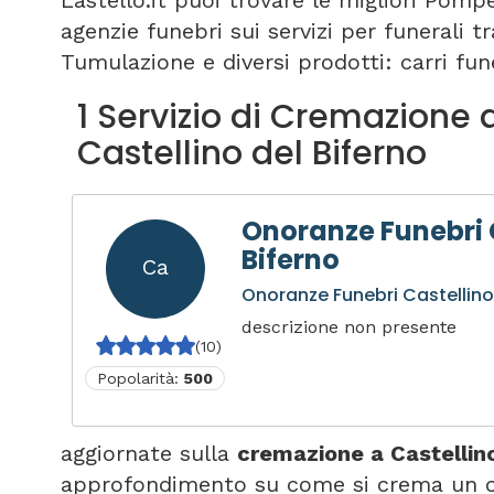
Lastello.it puoi trovare le migliori Pomp
agenzie funebri sui servizi per funerali 
Tumulazione e diversi prodotti: carri fune
1 Servizio di Cremazione 
Castellino del Biferno
Onoranze Funebri 
Biferno
Ca
Onoranze Funebri Castellino
descrizione non presente
(10)
Popolarità:
500
aggiornate sulla
cremazione a Castellino
approfondimento su come si crema un co