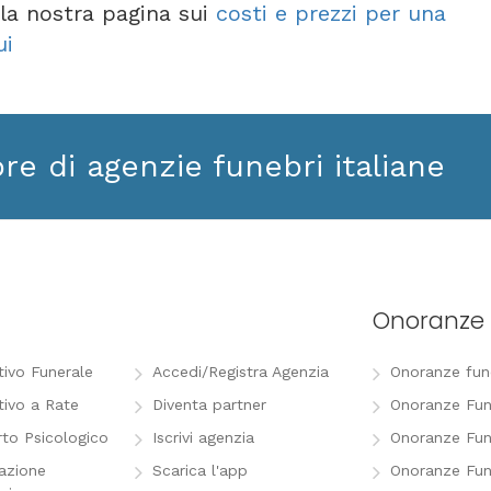
e la nostra pagina sui
costi e prezzi per una
ui
ore di agenzie funebri italiane
Onoranze 
tivo Funerale
Accedi/Registra Agenzia
Onoranze funeb
tivo a Rate
Diventa partner
Onoranze Fun
to Psicologico
Iscrivi agenzia
Onoranze Fun
razione
Scarica l'app
Onoranze Fun