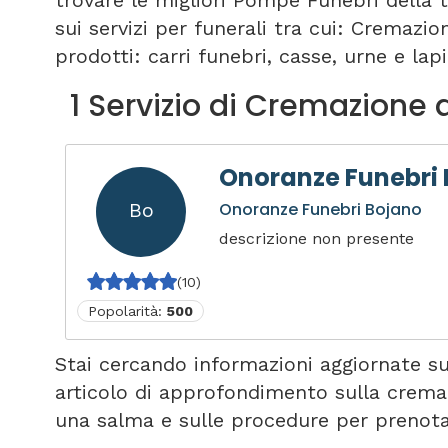
trovare le migliori Pompe Funebri della 
sui servizi per funerali tra cui: Cremazi
prodotti: carri funebri, casse, urne e lapi
1 Servizio di Cremazione 
Onoranze Funebri
Bo
Onoranze Funebri Bojano
descrizione non presente
(10)
Popolarità:
500
Stai cercando informazioni aggiornate s
articolo di approfondimento sulla crema
una salma e sulle procedure per prenot