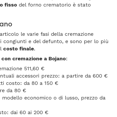
zo fisso
del forno crematorio è stato
jano
articolo le varie fasi della cremazione
i congiunti e del defunto, e sono per lo più
il
costo finale
.
e con cremazione a Bojano
:
remazione 511,60 €
entuali accessori prezzo: a partire da 600 €
etti costo: da 80 a 150 €
ire da 80 €
se modello economico o di lusso, prezzo da
to: dai 60 ai 200 €