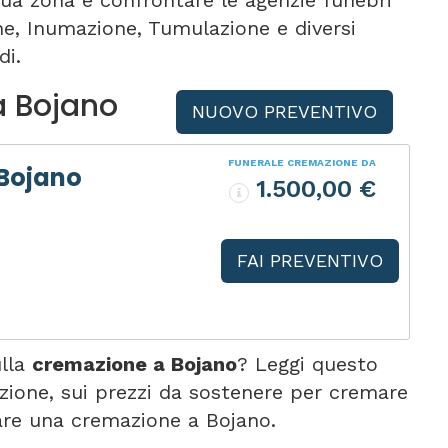
tua zona e confrontare le agenzie funebri
one, Inumazione, Tumulazione e diversi
di.
a Bojano
NUOVO PREVENTIVO
FUNERALE CREMAZIONE DA
 Bojano
1.500,00 €
FAI PREVENTIVO
ulla
cremazione a Bojano
? Leggi questo
zione, sui prezzi da sostenere per cremare
are una cremazione a Bojano.