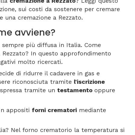
ulla
cremazione a Rezzato
? Leggi questo
zione, sui costi da sostenere per cremare
re una cremazione a Rezzato.
ome avviene?
 sempre più diffusa in Italia. Come
a Rezzato? In questo approfondimento
ativi molto ricercati.
cide di ridurre il cadavere in gas e
sere riconosciuta tramite
l'iscrizione
, espressa tramite un
testamento
oppure
 in appositi
forni crematori
mediante
lia? Nel forno crematorio la temperatura si