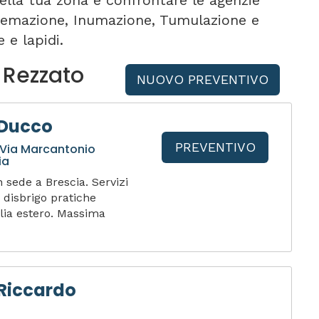
ella tua zona e confrontare le agenzie
 Cremazione, Inumazione, Tumulazione e
 e lapidi.
 Rezzato
NUOVO PREVENTIVO
 Ducco
PREVENTIVO
 Via Marcantonio
ia
sede a Brescia. Servizi
 disbrigo pratiche
alia estero. Massima
Riccardo