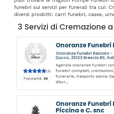
puoi trovare le migliori Pompe Funebri d
funebri sui servizi per funerali tra cui:
diversi prodotti: carri funebri, casse, urne
3 Servizi di Cremazione a
Onoranze Funebri
Onoranze Funebri Rezzato -
Ducco, 25123 Brescia BS, Ital
Agenzia onoranze funebri con 
funebri completi, cremazioni,
(3)
funerarie, trasporto salma It
Popolarità:
36
discr...
Onoranze Funebri 
Piccina e C. snc