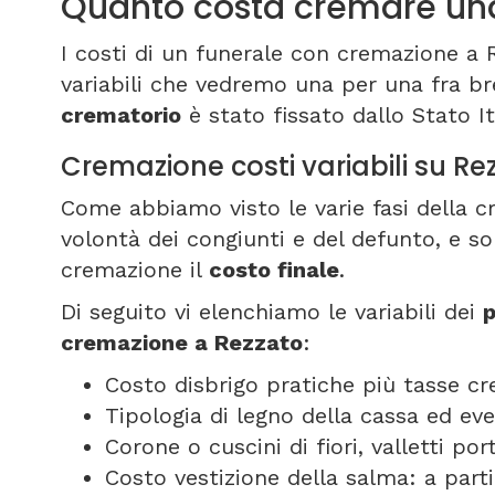
Quanto costa cremare una
I costi di un funerale con cremazione a 
variabili che vedremo una per una fra bre
crematorio
è stato fissato dallo Stato I
Cremazione costi variabili su Re
Come abbiamo visto le varie fasi della 
volontà dei congiunti e del defunto, e s
cremazione il
costo finale
.
Di seguito vi elenchiamo le variabili dei
p
cremazione a Rezzato
:
Costo disbrigo pratiche più tasse c
Tipologia di legno della cassa ed ev
Corone o cuscini di fiori, valletti p
Costo vestizione della salma: a part