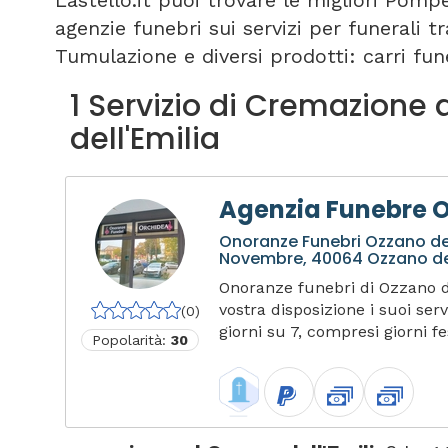
Lastello.it puoi trovare le migliori Pomp
agenzie funebri sui servizi per funerali 
Tumulazione e diversi prodotti: carri fune
1 Servizio di Cremazione
dell'Emilia
Agenzia Funebre 
Onoranze Funebri Ozzano dell
Novembre, 40064 Ozzano dell
Onoranze funebri di Ozzano de
vostra disposizione i suoi serv
(0)
giorni su 7, compresi giorni fest
Popolarità:
30