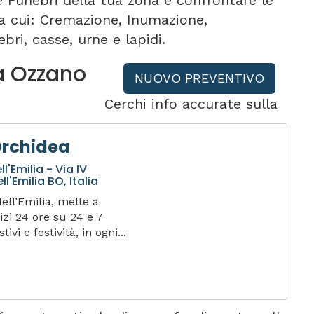
e Funebri della tua zona e confrontare le
tra cui: Cremazione, Inumazione,
bri, casse, urne e lapidi.
 a Ozzano
NUOVO PREVENTIVO
Cerchi info accurate sulla
Orchidea
'Emilia - Via IV
'Emilia BO, Italia
ll’Emilia, mette a
izi 24 ore su 24 e 7
ivi e festività, in ogni...