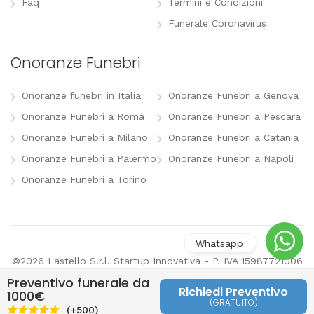
Faq
Termini e Condizioni
Funerale Coronavirus
Onoranze Funebri
Onoranze funebri in Italia
Onoranze Funebri a Genova
Onoranze Funebri a Roma
Onoranze Funebri a Pescara
Onoranze Funebri a Milano
Onoranze Funebri a Catania
Onoranze Funebri a Palermo
Onoranze Funebri a Napoli
Onoranze Funebri a Torino
©2026 Lastello S.r.l. Startup Innovativa - P. IVA 15987721006
-
info@lastello.it
-
Termini e Condizioni
-
Modifica
Preventivo funerale da
preferenze pubblicitarie
Richiedi Preventivo
1000€
(GRATUITO)
Last
(+500)