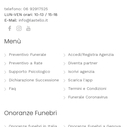
telefono: 06 92917525
LUN-VEN orari: 10-13 / 15-18
E-Mail:
info@lastello.it
Menù
Preventivo Funerale
Accedi/Registra Agenzia
Preventivo a Rate
Diventa partner
Supporto Psicologico
Iscrivi agenzia
Dichiarazione Successione
Scarica l'app
Faq
Termini e Condizioni
Funerale Coronavirus
Onoranze Funebri
Onoranze funebri in Italia
Onoranze Funebri a Genova