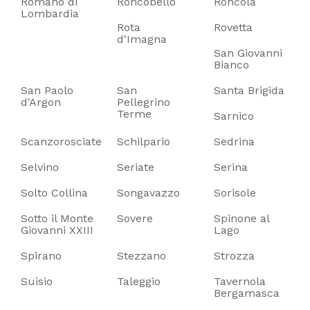
Romano di
Roncobello
Roncola
Lombardia
Rota
Rovetta
d'Imagna
San Giovanni
Bianco
San Paolo
San
Santa Brigida
d'Argon
Pellegrino
Terme
Sarnico
Scanzorosciate
Schilpario
Sedrina
Selvino
Seriate
Serina
Solto Collina
Songavazzo
Sorisole
Sotto il Monte
Sovere
Spinone al
Giovanni XXIII
Lago
Spirano
Stezzano
Strozza
Suisio
Taleggio
Tavernola
Bergamasca