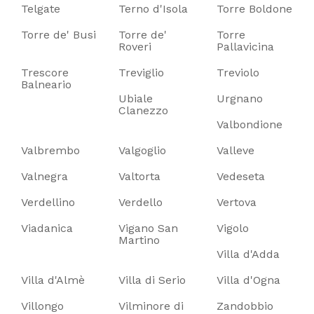
Telgate
Terno d'Isola
Torre Boldone
Torre de' Busi
Torre de'
Torre
Roveri
Pallavicina
Trescore
Treviglio
Treviolo
Balneario
Ubiale
Urgnano
Clanezzo
Valbondione
Valbrembo
Valgoglio
Valleve
Valnegra
Valtorta
Vedeseta
Verdellino
Verdello
Vertova
Viadanica
Vigano San
Vigolo
Martino
Villa d'Adda
Villa d'Almè
Villa di Serio
Villa d'Ogna
Villongo
Vilminore di
Zandobbio