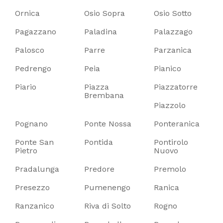
Ornica
Osio Sopra
Osio Sotto
Pagazzano
Paladina
Palazzago
Palosco
Parre
Parzanica
Pedrengo
Peia
Pianico
Piario
Piazza
Piazzatorre
Brembana
Piazzolo
Pognano
Ponte Nossa
Ponteranica
Ponte San
Pontida
Pontirolo
Pietro
Nuovo
Pradalunga
Predore
Premolo
Presezzo
Pumenengo
Ranica
Ranzanico
Riva di Solto
Rogno