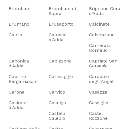
Brembate
Brembate di
Brignano Gera
Sopra
d'Adda
Brumano
Brusaporto
Calcinate
Calcio
Calusco
Calvenzano
d'Adda
Camerata
Cornello
Canonica
Capizzone
Capriate San
d'Adda
Gervasio
Caprino
Caravaggio
Carobbio
Bergamasco
degli Angeli
Carona
Carvico
Casazza
Casirate
Casnigo
Cassiglio
d'Adda
Castelli
Castel
Calepio
Rozzone
Castione della
Castro
Cavernago