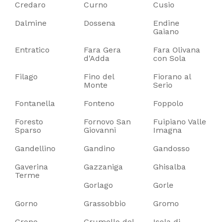
Credaro
Curno
Cusio
Dalmine
Dossena
Endine
Gaiano
Entratico
Fara Gera
Fara Olivana
d'Adda
con Sola
Filago
Fino del
Fiorano al
Monte
Serio
Fontanella
Fonteno
Foppolo
Foresto
Fornovo San
Fuipiano Valle
Sparso
Giovanni
Imagna
Gandellino
Gandino
Gandosso
Gaverina
Gazzaniga
Ghisalba
Terme
Gorlago
Gorle
Gorno
Grassobbio
Gromo
Grone
Grumello del
Isola di