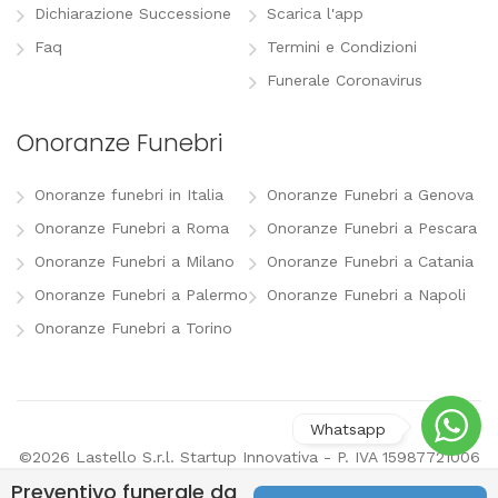
Dichiarazione Successione
Scarica l'app
Faq
Termini e Condizioni
Funerale Coronavirus
Onoranze Funebri
Onoranze funebri in Italia
Onoranze Funebri a Genova
Onoranze Funebri a Roma
Onoranze Funebri a Pescara
Onoranze Funebri a Milano
Onoranze Funebri a Catania
Onoranze Funebri a Palermo
Onoranze Funebri a Napoli
Onoranze Funebri a Torino
©2026 Lastello S.r.l. Startup Innovativa - P. IVA 15987721006
-
info@lastello.it
-
Termini e Condizioni
-
Modifica
Preventivo funerale da