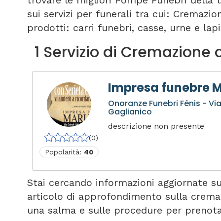
trovare le migliori Pompe Funebri della 
sui servizi per funerali tra cui: Cremazi
prodotti: carri funebri, casse, urne e lapi
1 Servizio di Cremazione 
Impresa funebre 
Onoranze Funebri Fénis - V
Gaglianico
descrizione non presente
(0)
Popolarità:
40
Stai cercando informazioni aggiornate s
articolo di approfondimento sulla crema
una salma e sulle procedure per prenota