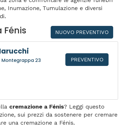
tua zona e confrontare le agenzie funebri
one, Inumazione, Tumulazione e diversi
di.
a Fénis
NUOVO PREVENTIVO
Marucchi
PREVENTIVO
ia Montegrappa 23
ulla
cremazione a Fénis
? Leggi questo
zione, sui prezzi da sostenere per cremare
re una cremazione a Fénis.