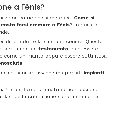
ne a Fénis?
emazione come decisione etica.
Come
si
costa farsi cremare a Fénis
? In questo
nde.
ecide di ridurre la salma in cenere. Questa
e la vita con un
testamento
, può essere
re come un marito oppure essere sottintesa
onosciuta
.
gienico-sanitari avviene in appositi
impianti
alia? In un forno crematorio non possono
Le fasi della cremazione sono almeno tre: