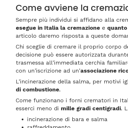
Come avviene la cremazio
Sempre più individui si affidano alla cr
esegue in Italia la cremazione
e
quanto 
articolo daremo risposta a queste doma
Chi sceglie di cremare il proprio corpo d
decisione può essere autorizzata durant
trasmessa all'immediata cerchia familia
con un'iscrizione ad un'
associazione ric
L'incinerazione della salma, per motivi i
di combustione
.
Come funzionano i forni crematori in It
esserci meno di
mille gradi centigradi
. 
incinerazione di bara e salma
raffreddamento