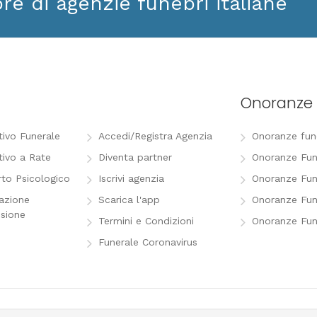
ore di agenzie funebri italiane
Onoranze 
tivo Funerale
Accedi/Registra Agenzia
Onoranze funeb
tivo a Rate
Diventa partner
Onoranze Fun
to Psicologico
Iscrivi agenzia
Onoranze Fun
razione
Scarica l'app
Onoranze Fun
sione
Termini e Condizioni
Onoranze Fun
Funerale Coronavirus