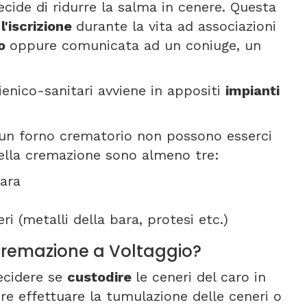
ecide di ridurre la salma in cenere. Questa
e
l'iscrizione
durante la vita ad associazioni
to
oppure comunicata ad un coniuge, un
gienico-sanitari avviene in appositi
impianti
un forno crematorio non possono esserci
della cremazione sono almeno tre:
ara
ri (metalli della bara, protesi etc.)
i cremazione a Voltaggio?
ecidere se
custodire
le ceneri del caro in
re effettuare la tumulazione delle ceneri o