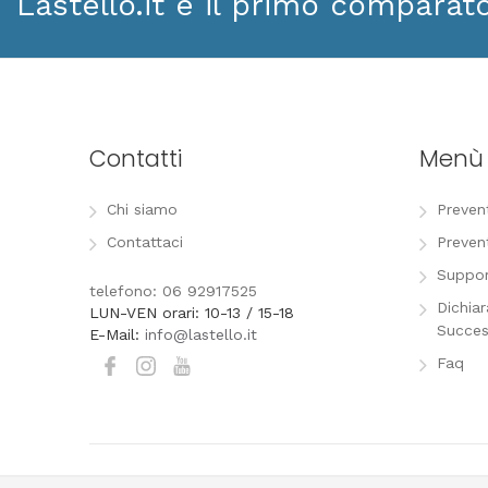
Lastello.it è il primo comparat
Contatti
Menù
Chi siamo
Preven
Contattaci
Preven
Suppor
telefono: 06 92917525
Dichia
LUN-VEN orari: 10-13 / 15-18
Succes
E-Mail:
info@lastello.it
Faq