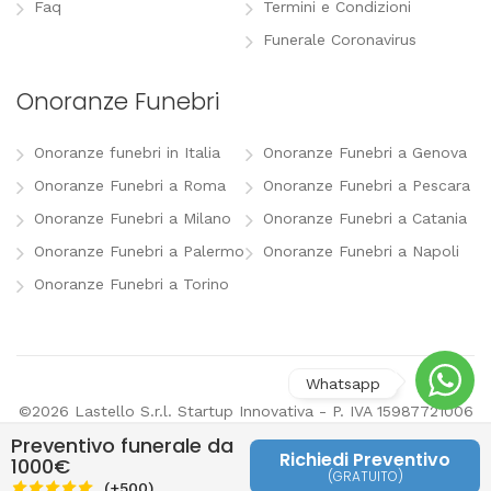
Faq
Termini e Condizioni
Funerale Coronavirus
Onoranze Funebri
Onoranze funebri in Italia
Onoranze Funebri a Genova
Onoranze Funebri a Roma
Onoranze Funebri a Pescara
Onoranze Funebri a Milano
Onoranze Funebri a Catania
Onoranze Funebri a Palermo
Onoranze Funebri a Napoli
Onoranze Funebri a Torino
©2026 Lastello S.r.l. Startup Innovativa - P. IVA 15987721006
-
info@lastello.it
-
Termini e Condizioni
-
Modifica
Preventivo funerale da
preferenze pubblicitarie
Richiedi Preventivo
1000€
(GRATUITO)
Last
(+500)