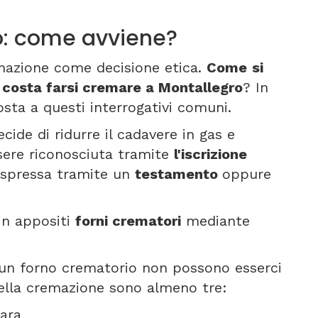
o: come avviene?
emazione come decisione etica.
Come
si
costa farsi cremare a Montallegro
? In
ta a questi interrogativi comuni.
cide di ridurre il cadavere in gas e
sere riconosciuta tramite
l'iscrizione
, espressa tramite un
testamento
oppure
 in appositi
forni crematori
mediante
un forno crematorio non possono esserci
della cremazione sono almeno tre:
ara