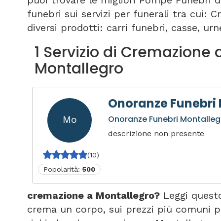
puoi trovare le migliori Pompe Funebri d
funebri sui servizi per funerali tra cui:
diversi prodotti: carri funebri, casse, urne
1 Servizio di Cremazione 
Montallegro
Onoranze Funebri
Mo
Onoranze Funebri Montalleg
descrizione non presente
(10)
Popolarità:
500
cremazione a Montallegro?
Leggi questo
crema un corpo, sui prezzi più comuni p